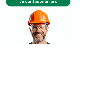
Je contacte un pro
Entreprise d'élagage-abattage à Blois et
sa région (Loir-et-Cher 41)
, fondée par