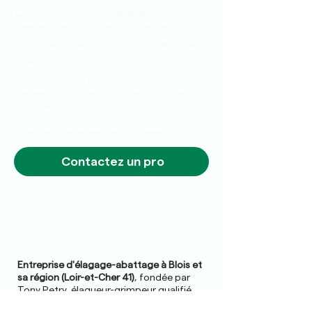
Contactez votre élagueur
expert en dessouchage à
Blois et recevez votre devis
gratuit
Pour un terrain impeccable et sécurisé,
demandez votre devis gratuit. Tony
Petry vous garantit un dessouchage
rapide au meilleur prix dans le 41.
Intervention propre et soignée. 👍
Contactez un pro
Entreprise d'élagage-abattage à Blois et
sa région (Loir-et-Cher 41)
, fondée par
Tony Petry, élagueur-grimpeur qualifié.
Nous réalisons tous vos travaux de taille