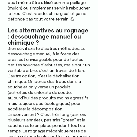
peut même être utilisé comme paillage
(mulch) ou simplement servir à reboucher
le trou. C'est rapide, chirurgical et ça ne
défonce pas tout votre terrain. 💪
Les alternatives au rognage
: dessouchage manuel ou
chimique ?
Bien sûr, il existe d'autres méthodes. Le
dessouchage manuel, à la force des
bras, est envisageable pour de toutes
petites souches d'arbustes, mais pour un
véritable arbre, c'est un travail de titan.
L'autre option, c'est la dévitalisation
chimique. On perce des trous dans la
souche et on y verse un produit
(autrefois du chlorate de soude,
aujourd'hui des produits moins agressifs
mais toujours peu écologiques) pour
accélérer la décomposition.
L'inconvénient ? C'est très long (parfois
plusieurs années), pas très "green" et la
souche reste en place pendant tout ce
temps. Le rognage mécanique reste de
loin la solution la plus nette, la plus rapide